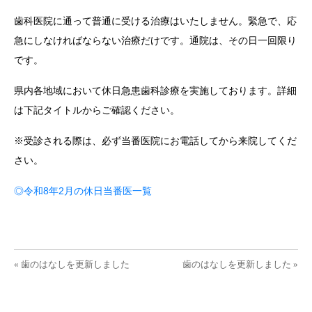
歯科医院に通って普通に受ける治療はいたしません。緊急で、応
急にしなければならない治療だけです。通院は、その日一回限り
です。
県内各地域において休日急患歯科診療を実施しております。詳細
は下記タイトルからご確認ください。
※受診される際は、必ず当番医院にお電話してから来院してくだ
さい。
◎令和8年2月の休日当番医一覧
投稿ナビゲーション
« 歯のはなしを更新しました
歯のはなしを更新しました »